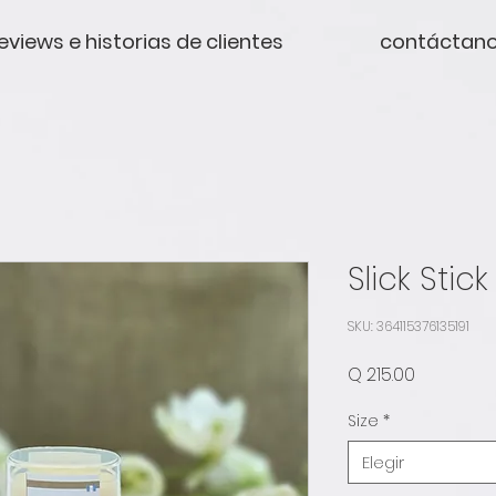
eviews e historias de clientes
contáctan
Slick Stick
SKU: 364115376135191
Precio
Q 215.00
Size
*
Elegir