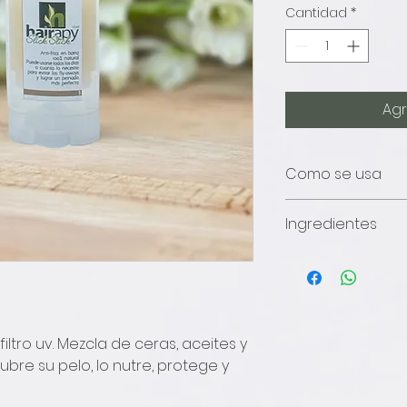
Cantidad
*
Agr
Como se usa
Al peinarse o al r
Ingredientes
stick por su pelo
flyaways y su pein
cera de abeja
manteca de kar
aceites de coc
almendra
jojoba
y filtro uv. Mezcla de ceras, aceites y
semilla de uva
bre su pelo, lo nutre, protege y
argan
Hairapy