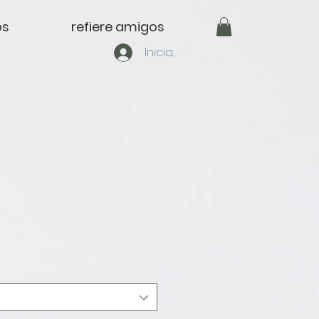
os
refiere amigos
Iniciar sesión