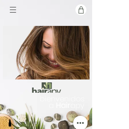
bienvenidos
a
Hair
apy
Ver puntos